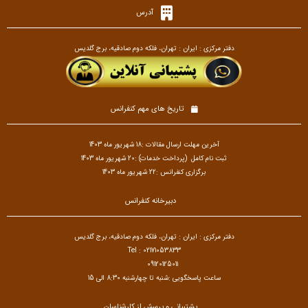
آدرس
دفتر مرکزی : ایران : تهران، فلکه دوم صادقیه، برج گلدیس
تاریخ های مهم کنفرانس
آخرین مهلت ارسال مقالات :18 شهریور ماه 1403
ثبت نام کامل (پرداخت خدمات) :20 شهریور ماه 1403
برگزاری کنفرانس :22 شهریور ماه 1403
دبیرخانه کنفرانس
دفتر مرکزی : ایران : تهران، فلکه دوم صادقیه، برج گلدیس
Tel : 02171053833
09120125011
ساعت پاسخگویی :شنبه تا چهارشنبه 8:30 الی 15
پشتیبانی و پرسش از کارشناسان