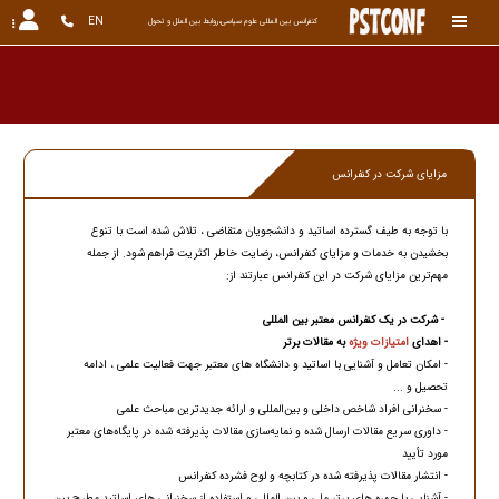
EN
کنفرانس بین المللی علوم سیاسی،روابط بین الملل و تحول
مزایای شرکت در کنفرانس
با توجه به طیف گسترده اساتید و دانشجویان متقاضی ، تلاش شده است با تنوع‌
بخشیدن به خدمات و مزایای کنفرانس، رضایت خاطر اکثریت فراهم شود. از جمله
مهم‌ترین مزایای شرکت در این کنفرانس عبارتند از:
- شرکت در یک کنفرانس معتبر بین المللی
- اهدای
امتیازات ویژه
به مقالات برتر
- امکان تعامل و آشنایی با اساتید و دانشگاه های معتبر جهت فعالیت علمی ، ادامه
تحصیل و ...
- سخنرانی افراد شاخص داخلی و بین‌المللی و ارائه جدیدترین مباحث علمی
- داوری سریع مقالات ارسال شده و نمایه‌سازی مقالات پذیرفته شده در پایگاه‌های معتبر
مورد تأیید
- انتشار مقالات پذیرفته شده در کتابچه و لوح فشرده کنفرانس
- آشنایی با چهره های برتر ملی و بین المللی و استفاده از سخنرانی های اساتید مطرح بین