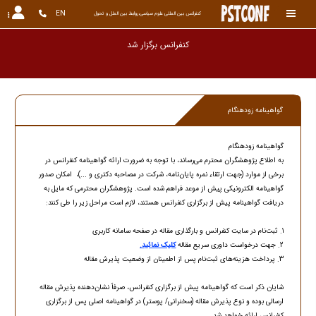
EN
کنفرانس بین المللی علوم سیاسی،روابط بین الملل و تحول
کنفرانس برگزار شده و
گواهینامه زودهنگام
گواهینامه زودهنگام
به اطلاع پژوهشگران محترم می‌رساند، با توجه به ضرورت ارائه گواهینامه کنفرانس در
برخی از موارد (جهت ارتقاء نمره پایان‌نامه، شرکت در مصاحبه دکتری و ...)، امکان صدور
گواهینامه الکترونیکی پیش از موعد فراهم شده است. پژوهشگران محترمی که مایل به
دریافت گواهینامه پیش از برگزاری کنفرانس هستند، لازم است مراحل زیر را طی کنند:
1. ثبت‌نام در سایت کنفرانس و بارگذاری مقاله در صفحه سامانه کاربری
2. جهت درخواست داوری سریع مقاله
کلیک نمائید.
3. پرداخت هزینه‌های ثبت‌نام پس از اطمینان از وضعیت پذیرش مقاله
شایان ذکر است که گواهینامه پیش از برگزاری کنفرانس، صرفاً نشان‌دهنده پذیرش مقاله
ارسالی بوده و نوع پذیرش مقاله (سخنرانی/ پوستر) در گواهینامه اصلی پس از برگزاری
کنفرانس ارائه خواهد شد.