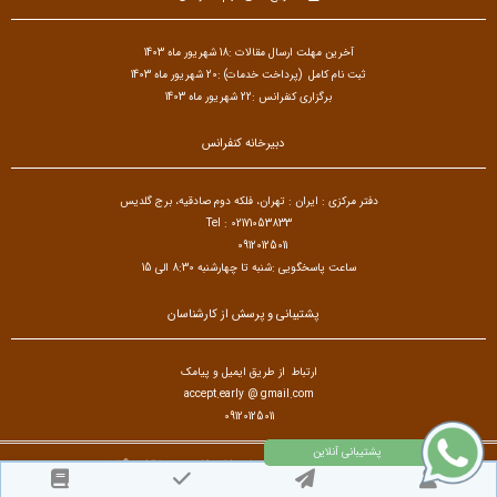
آخرین مهلت ارسال مقالات :18 شهریور ماه 1403
ثبت نام کامل (پرداخت خدمات) :20 شهریور ماه 1403
برگزاری کنفرانس :22 شهریور ماه 1403
دبیرخانه کنفرانس
دفتر مرکزی : ایران : تهران، فلکه دوم صادقیه، برج گلدیس
Tel : 02171053833
09120125011
ساعت پاسخگویی :شنبه تا چهارشنبه 8:30 الی 15
پشتیبانی و پرسش از کارشناسان
ارتباط از طریق ایمیل و پیامک
accept.early @ gmail.com
09120125011
تمام حقوق مادی و معنوی برای کنفرانس بین المللی علوم سیاسی،روابط بین الملل و تحول محفوظ است. © ۱۴۰۵
طراح سایت :
آسان همایش
© ۱۴۰۵ - 1392 نسخه 8.88